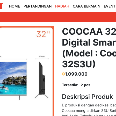
HOME
PERTANDINGAN
HADIAH
CARA BERMAIN
EVENT
COOCAA 32
Digital Sma
(Model : Co
32S3U)
1.099.000
Tersedia: -2 pcs
Deskripsi Produk
Diproduksi dengan dedikasi bag
Coocaa menghadirkan S3U Serie
hari Anda. Televisi pintar yang