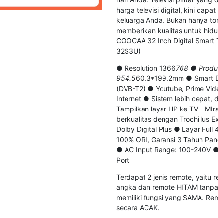
harga televisi digital, kini dap
keluarga Anda. Bukan hanya to
memberikan kualitas untuk hidu
COOCAA 32 Inch Digital Smart 
32S3U)
● Resolution 1366
768 ● Produ
954.5
60.3*199.2mm ● Smart Di
(DVB-T2) ● Youtube, Prime Vid
Internet ● Sistem lebih cepat,
Tampilkan layar HP ke TV - MIr
berkualitas dengan Trochillus E
Dolby Digital Plus ● Layar Full
100% ORI, Garansi 3 Tahun Pan
● AC Input Range: 100-240V ●
Port
Terdapat 2 jenis remote, yaitu
angka dan remote HITAM tanpa
memiliki fungsi yang SAMA. Rem
secara ACAK.