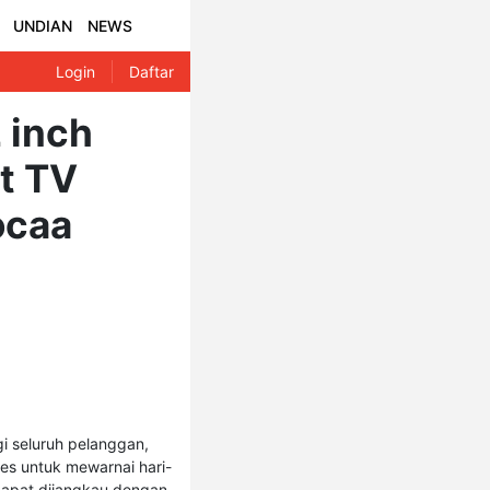
UNDIAN
NEWS
Login
Daftar
 inch
rt TV
ocaa
i seluruh pelanggan,
s untuk mewarnai hari-
 dapat dijangkau dengan