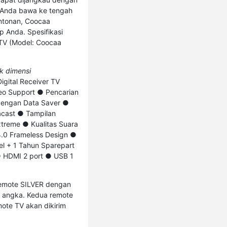
at Anda bawa ke tengah
ntonan, Coocaa
p Anda. Spesifikasi
TV (Model: Coocaa
k dimensi
gital Receiver TV
eo Support ● Pencarian
 dengan Data Saver ●
acast ● Tampilan
xtreme ● Kualitas Suara
 4.0 Frameless Design ●
el + 1 Tahun Sparepart
 HDMI 2 port ● USB 1
 remote SILVER dengan
 angka. Kedua remote
ote TV akan dikirim