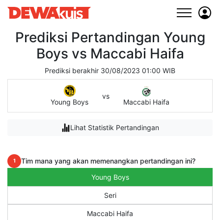
Prediksi Pertandingan Young
Boys vs Maccabi Haifa
Prediksi berakhir 30/08/2023 01:00 WIB
vs
Young Boys
Maccabi Haifa
Lihat Statistik Pertandingan
Tim mana yang akan memenangkan pertandingan ini?
1
Young Boys
Seri
Maccabi Haifa