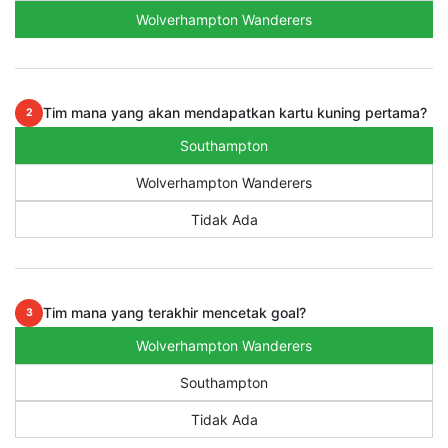
Wolverhampton Wanderers
Tim mana yang akan mendapatkan kartu kuning pertama?
2
Southampton
Wolverhampton Wanderers
Tidak Ada
Tim mana yang terakhir mencetak goal?
3
Wolverhampton Wanderers
Southampton
Tidak Ada