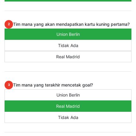
Tim mana yang akan mendapatkan kartu kuning pertama?
2
Union Berlin
Tidak Ada
Real Madrid
Tim mana yang terakhir mencetak goal?
3
Union Berlin
Real Madrid
Tidak Ada