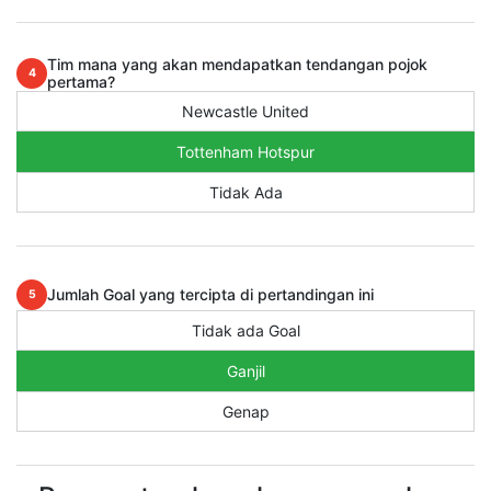
Tim mana yang akan mendapatkan tendangan pojok
4
pertama?
Newcastle United
Tottenham Hotspur
Tidak Ada
Jumlah Goal yang tercipta di pertandingan ini
5
Tidak ada Goal
Ganjil
Genap