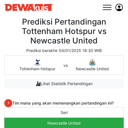
Prediksi Pertandingan
Tottenham Hotspur vs
Newcastle United
Prediksi berakhir 04/01/2025 18:30 WIB
vs
Tottenham Hotspur
Newcastle United
Lihat Statistik Pertandingan
Tim mana yang akan memenangkan pertandingan ini?
1
Seri
Newcastle United