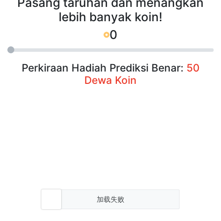
Pasang taruhan dan menangkan
lebih banyak koin!
0
Perkiraan Hadiah Prediksi Benar:
50
Dewa Koin
加载失败