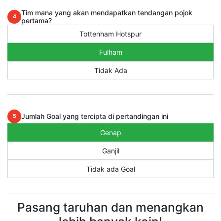
Tim mana yang akan mendapatkan tendangan pojok
4
pertama?
Tottenham Hotspur
Fulham
Tidak Ada
Jumlah Goal yang tercipta di pertandingan ini
5
Genap
Ganjil
Tidak ada Goal
Pasang taruhan dan menangkan