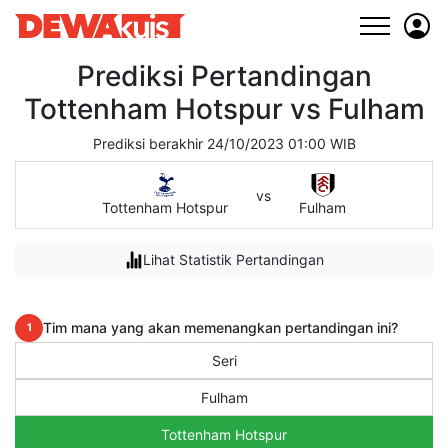
Prediksi Pertandingan
Tottenham Hotspur vs Fulham
Prediksi berakhir 24/10/2023 01:00 WIB
vs
Tottenham Hotspur
Fulham
Lihat Statistik Pertandingan
Tim mana yang akan memenangkan pertandingan ini?
1
Seri
Fulham
Tottenham Hotspur