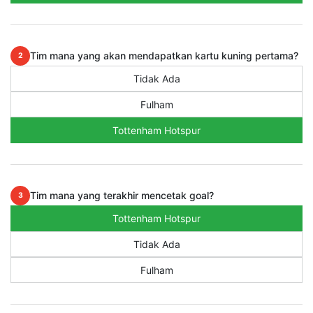
Tim mana yang akan mendapatkan kartu kuning pertama?
2
Tidak Ada
Fulham
Tottenham Hotspur
Tim mana yang terakhir mencetak goal?
3
Tottenham Hotspur
Tidak Ada
Fulham