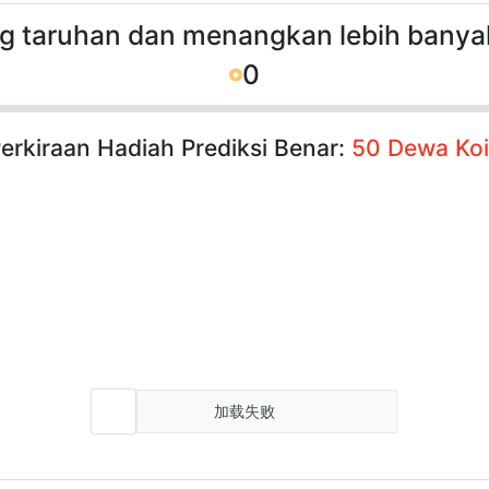
g taruhan dan menangkan lebih banyak
0
erkiraan Hadiah Prediksi Benar:
50
Dewa Ko
加载失败