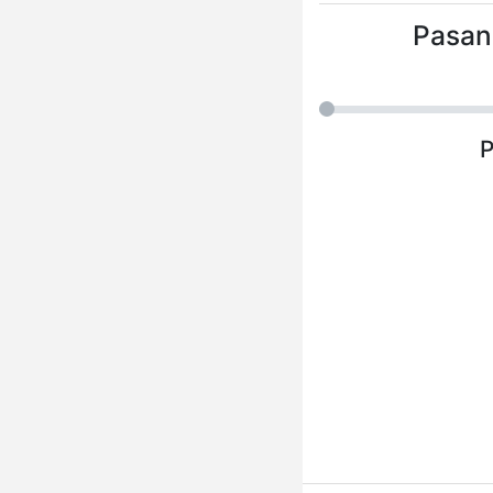
Pasan
P