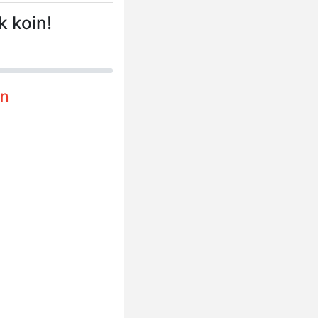
 koin!
in