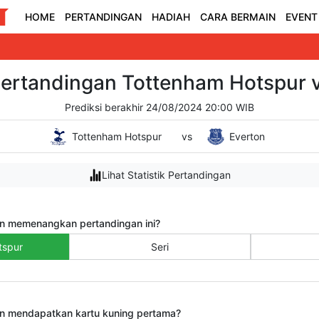
HOME
PERTANDINGAN
HADIAH
CARA BERMAIN
EVENT
Pertandingan Tottenham Hotspur 
Prediksi berakhir 24/08/2024 20:00 WIB
Tottenham Hotspur
vs
Everton
Lihat Statistik Pertandingan
n memenangkan pertandingan ini?
tspur
Seri
n mendapatkan kartu kuning pertama?