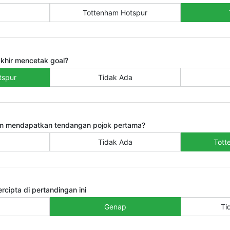
Tottenham Hotspur
khir mencetak goal?
tspur
Tidak Ada
n mendapatkan tendangan pojok pertama?
Tidak Ada
Tott
rcipta di pertandingan ini
Genap
Ti