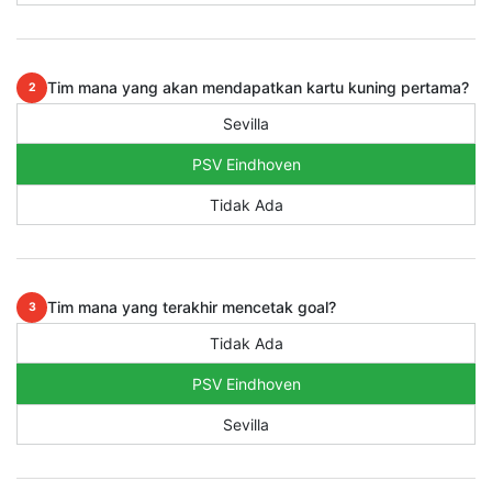
Tim mana yang akan mendapatkan kartu kuning pertama?
2
Sevilla
PSV Eindhoven
Tidak Ada
Tim mana yang terakhir mencetak goal?
3
Tidak Ada
PSV Eindhoven
Sevilla