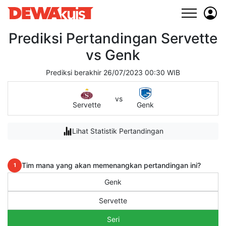
Prediksi Pertandingan Servette
vs Genk
Prediksi berakhir 26/07/2023 00:30 WIB
vs
Servette
Genk
Lihat Statistik Pertandingan
Tim mana yang akan memenangkan pertandingan ini?
1
Genk
Servette
Seri