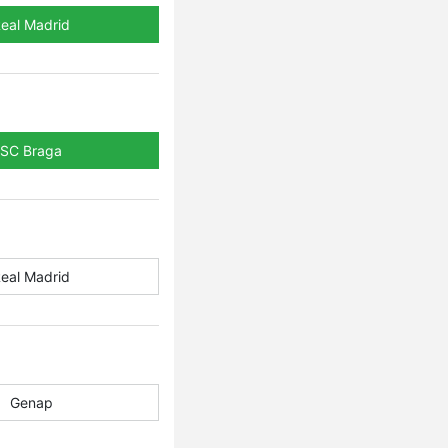
eal Madrid
SC Braga
eal Madrid
Genap