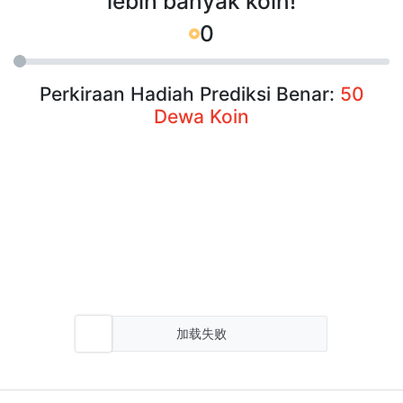
lebih banyak koin!
0
Perkiraan Hadiah Prediksi Benar:
50
Dewa Koin
加载失败