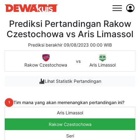
Prediksi Pertandingan Rakow
Czestochowa vs Aris Limassol
Prediksi berakhir 09/08/2023 00:00 WIB
vs
Rakow Czestochowa
Aris Limassol
Lihat Statistik Pertandingan
Tim mana yang akan memenangkan pertandingan ini?
1
Aris Limassol
Rakow Czestochowa
Seri