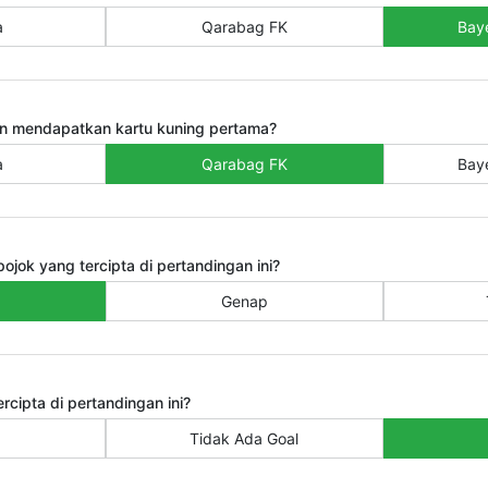
a
Qarabag FK
Bay
n mendapatkan kartu kuning pertama?
a
Qarabag FK
Bay
jok yang tercipta di pertandingan ini?
Genap
rcipta di pertandingan ini?
Tidak Ada Goal