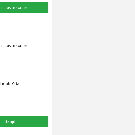
er Leverkusen
er Leverkusen
Tidak Ada
Ganjil