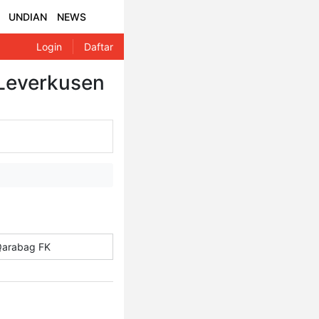
UNDIAN
NEWS
Login
Daftar
 Leverkusen
arabag FK