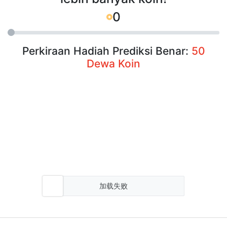
0
Perkiraan Hadiah Prediksi Benar:
50
Dewa Koin
加载失败