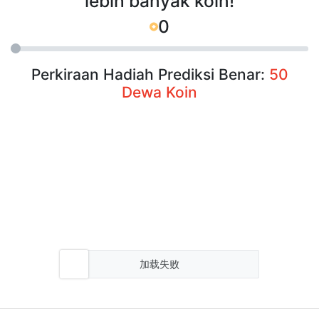
lebih banyak koin!
0
Perkiraan Hadiah Prediksi Benar:
50
Dewa Koin
加载失败