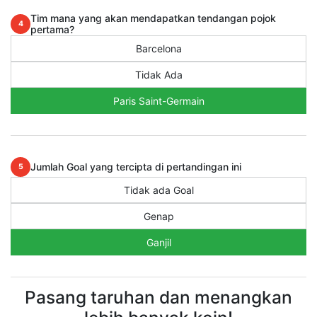
Tim mana yang akan mendapatkan tendangan pojok
4
pertama?
Barcelona
Tidak Ada
Paris Saint-Germain
Jumlah Goal yang tercipta di pertandingan ini
5
Tidak ada Goal
Genap
Ganjil
Pasang taruhan dan menangkan