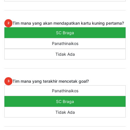
Tim mana yang akan mendapatkan kartu kuning pertama?
2
SC Braga
Panathinaikos
Tidak Ada
Tim mana yang terakhir mencetak goal?
3
Panathinaikos
SC Braga
Tidak Ada