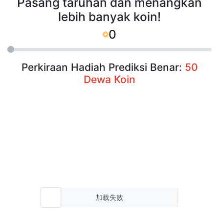
Pasang taruhan dan menangkan
lebih banyak koin!
0
Perkiraan Hadiah Prediksi Benar:
50
Dewa Koin
加载失败