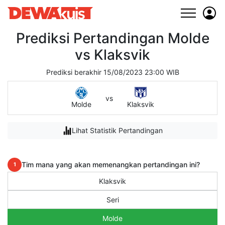
Prediksi Pertandingan Molde
vs Klaksvik
Prediksi berakhir 15/08/2023 23:00 WIB
vs
Molde
Klaksvik
Lihat Statistik Pertandingan
Tim mana yang akan memenangkan pertandingan ini?
1
Klaksvik
Seri
Molde