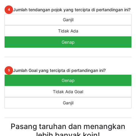
Jumlah tendangan pojok yang tercipta di pertandingan ini?
4
Ganjil
Tidak Ada
Genap
Jumlah Goal yang tercipta di pertandingan ini?
5
Genap
Tidak Ada Goal
Ganjil
Pasang taruhan dan menangkan
lebih banyak koin!