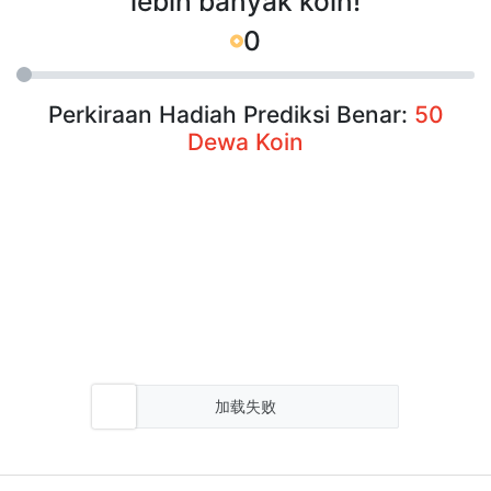
lebih banyak koin!
0
Perkiraan Hadiah Prediksi Benar:
50
Dewa Koin
加载失败