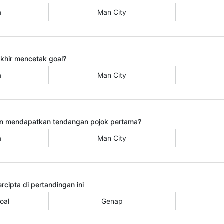
a
Man City
khir mencetak goal?
a
Man City
n mendapatkan tendangan pojok pertama?
a
Man City
rcipta di pertandingan ini
oal
Genap