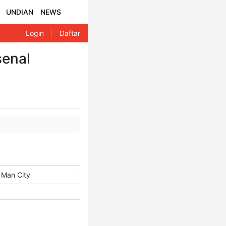
UNDIAN
NEWS
Login
Daftar
senal
Man City