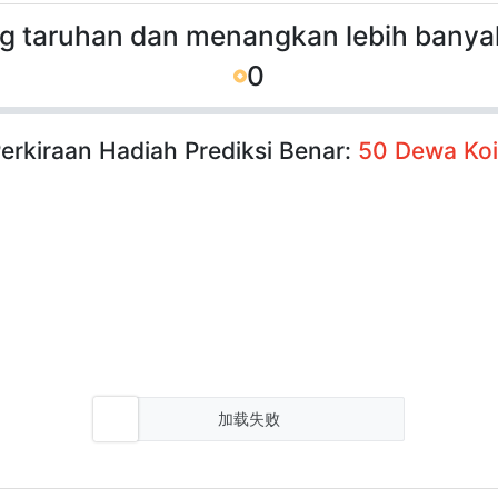
g taruhan dan menangkan lebih banyak
0
erkiraan Hadiah Prediksi Benar:
50
Dewa Ko
加载失败