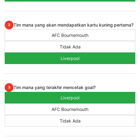
Tim mana yang akan mendapatkan kartu kuning pertama?
2
AFC Bournemouth
Tidak Ada
Liverpool
Tim mana yang terakhir mencetak goal?
3
Liverpool
AFC Bournemouth
Tidak Ada