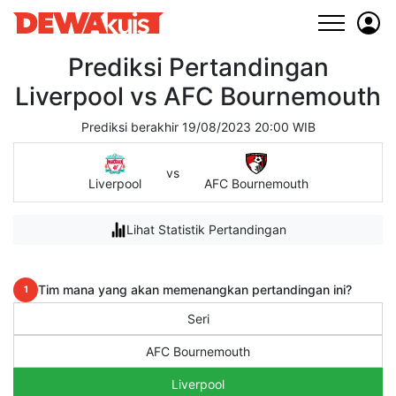
Prediksi Pertandingan
Liverpool vs AFC Bournemouth
Prediksi berakhir 19/08/2023 20:00 WIB
vs
Liverpool
AFC Bournemouth
Lihat Statistik Pertandingan
Tim mana yang akan memenangkan pertandingan ini?
1
Seri
AFC Bournemouth
Liverpool