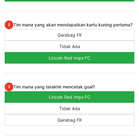
Tim mana yang akan mendapatkan kartu kuning pertama?
2
Qarabag FK
Tidak Ada
Lincoln Red Imps FC
Tim mana yang terakhir mencetak goal?
3
Lincoln Red Imps FC
Tidak Ada
Qarabag FK