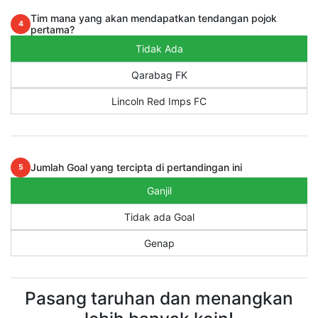
Tim mana yang akan mendapatkan tendangan pojok
4
pertama?
Tidak Ada
Qarabag FK
Lincoln Red Imps FC
Jumlah Goal yang tercipta di pertandingan ini
5
Ganjil
Tidak ada Goal
Genap
Pasang taruhan dan menangkan