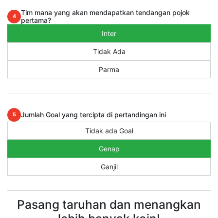
Tim mana yang akan mendapatkan tendangan pojok
4
pertama?
Inter
Tidak Ada
Parma
Jumlah Goal yang tercipta di pertandingan ini
5
Tidak ada Goal
Genap
Ganjil
Pasang taruhan dan menangkan