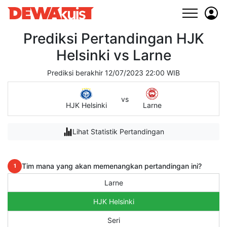
Prediksi Pertandingan HJK
Helsinki vs Larne
Prediksi berakhir 12/07/2023 22:00 WIB
vs
HJK Helsinki
Larne
Lihat Statistik Pertandingan
Tim mana yang akan memenangkan pertandingan ini?
1
Larne
HJK Helsinki
Seri