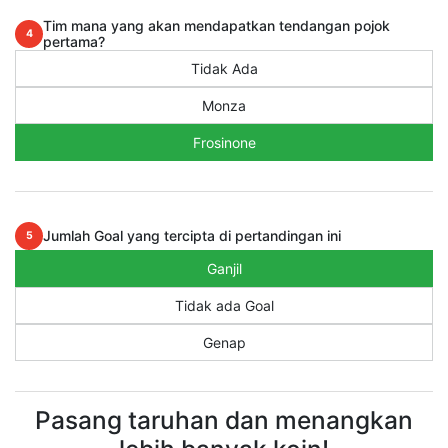
Tim mana yang akan mendapatkan tendangan pojok
4
pertama?
Tidak Ada
Monza
Frosinone
Jumlah Goal yang tercipta di pertandingan ini
5
Ganjil
Tidak ada Goal
Genap
Pasang taruhan dan menangkan