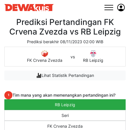
Prediksi Pertandingan FK
Crvena Zvezda vs RB Leipzig
Prediksi berakhir 08/11/2023 02:00 WIB
vs
FK Crvena Zvezda
RB Leipzig
Lihat Statistik Pertandingan
Tim mana yang akan memenangkan pertandingan ini?
1
RB Leipzig
Seri
FK Crvena Zvezda