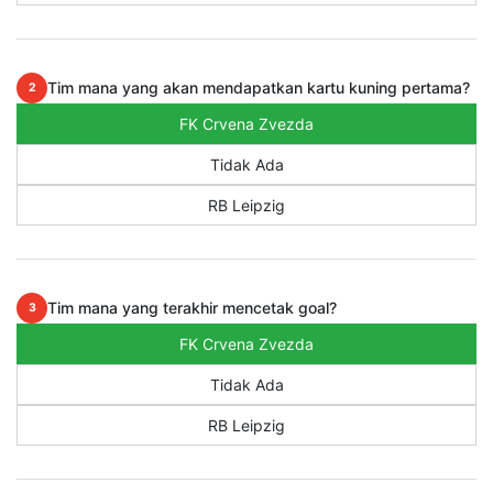
Tim mana yang akan mendapatkan kartu kuning pertama?
2
FK Crvena Zvezda
Tidak Ada
RB Leipzig
Tim mana yang terakhir mencetak goal?
3
FK Crvena Zvezda
Tidak Ada
RB Leipzig