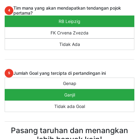
Tim mana yang akan mendapatkan tendangan pojok
4
pertama?
RB Leipzig
FK Crvena Zvezda
Tidak Ada
Jumlah Goal yang tercipta di pertandingan ini
5
Genap
Ganjil
Tidak ada Goal
Pasang taruhan dan menangkan