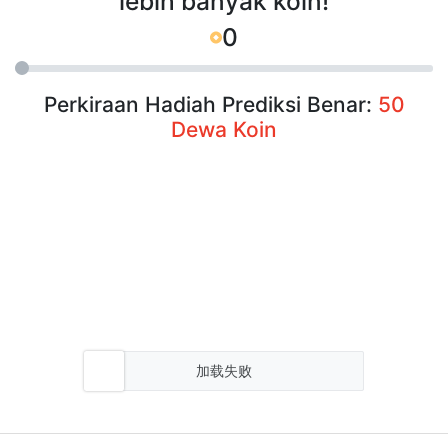
lebih banyak koin!
0
Perkiraan Hadiah Prediksi Benar:
50
Dewa Koin
加载失败