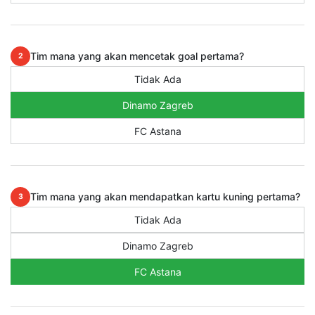
Tim mana yang akan mencetak goal pertama?
2
Tidak Ada
Dinamo Zagreb
FC Astana
Tim mana yang akan mendapatkan kartu kuning pertama?
3
Tidak Ada
Dinamo Zagreb
FC Astana