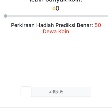
0
Perkiraan Hadiah Prediksi Benar:
50
Dewa Koin
加载失败