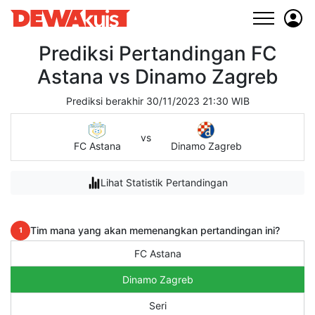
Prediksi Pertandingan FC
Astana vs Dinamo Zagreb
Prediksi berakhir 30/11/2023 21:30 WIB
vs
FC Astana
Dinamo Zagreb
Lihat Statistik Pertandingan
Tim mana yang akan memenangkan pertandingan ini?
1
FC Astana
Dinamo Zagreb
Seri