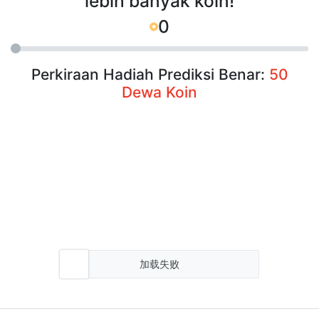
lebih banyak koin!
0
Perkiraan Hadiah Prediksi Benar:
50
Dewa Koin
加载失败