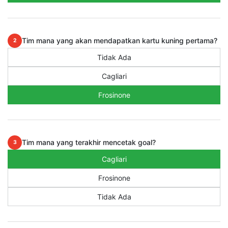
Tim mana yang akan mendapatkan kartu kuning pertama?
2
Tidak Ada
Cagliari
Frosinone
Tim mana yang terakhir mencetak goal?
3
Cagliari
Frosinone
Tidak Ada