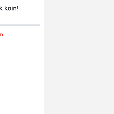
 koin!
in