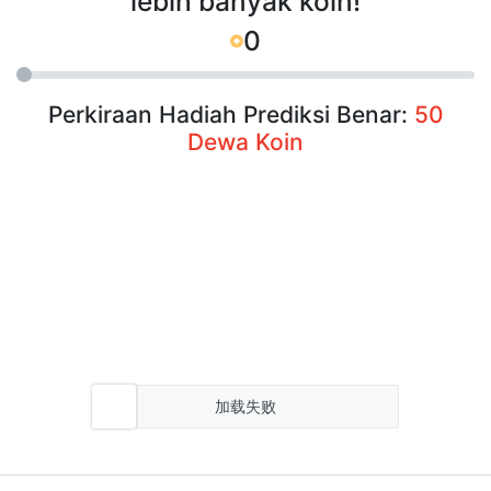
lebih banyak koin!
0
Perkiraan Hadiah Prediksi Benar:
50
Dewa Koin
加载失败