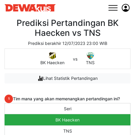
Prediksi Pertandingan BK
Haecken vs TNS
Prediksi berakhir 12/07/2023 23:00 WIB
vs
BK Haecken
TNS
Lihat Statistik Pertandingan
Tim mana yang akan memenangkan pertandingan ini?
1
Seri
BK Haecken
TNS