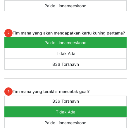
Paide Linnameeskond
Tim mana yang akan mendapatkan kartu kuning pertama?
2
Paide Linnameeskond
Tidak Ada
B36 Torshavn
Tim mana yang terakhir mencetak goal?
3
B36 Torshavn
Tidak Ada
Paide Linnameeskond