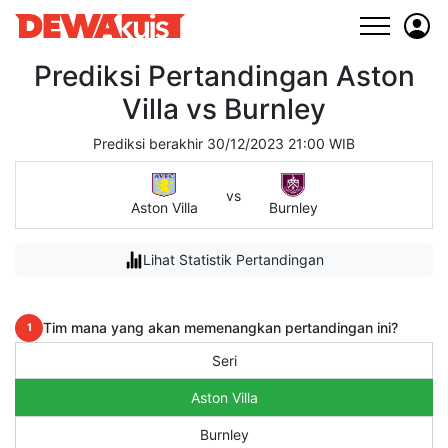
Prediksi Pertandingan Aston
Villa vs Burnley
Prediksi berakhir 30/12/2023 21:00 WIB
vs
Aston Villa
Burnley
Lihat Statistik Pertandingan
Tim mana yang akan memenangkan pertandingan ini?
1
Seri
Aston Villa
Burnley