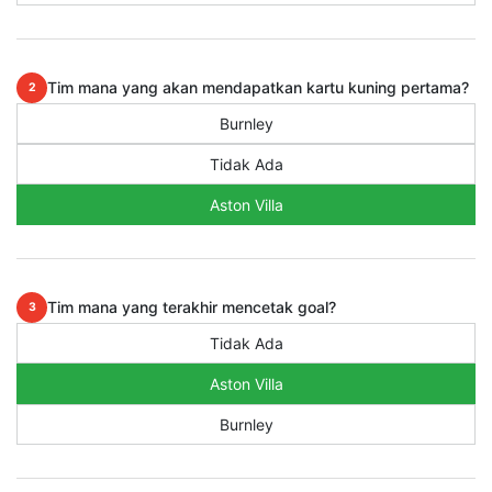
Tim mana yang akan mendapatkan kartu kuning pertama?
2
Burnley
Tidak Ada
Aston Villa
Tim mana yang terakhir mencetak goal?
3
Tidak Ada
Aston Villa
Burnley