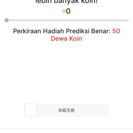
lebih banyak koin!
0
Perkiraan Hadiah Prediksi Benar:
50
Dewa Koin
加载失败