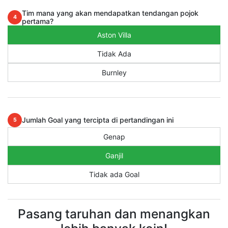
Tim mana yang akan mendapatkan tendangan pojok
4
pertama?
Aston Villa
Tidak Ada
Burnley
Jumlah Goal yang tercipta di pertandingan ini
5
Genap
Ganjil
Tidak ada Goal
Pasang taruhan dan menangkan