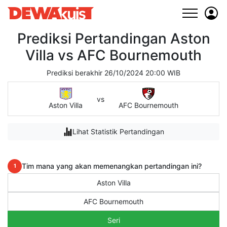
Prediksi Pertandingan Aston
Villa vs AFC Bournemouth
Prediksi berakhir 26/10/2024 20:00 WIB
vs
Aston Villa
AFC Bournemouth
Lihat Statistik Pertandingan
Tim mana yang akan memenangkan pertandingan ini?
1
Aston Villa
AFC Bournemouth
Seri