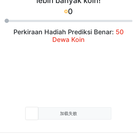
lebih banyak koin!
0
Perkiraan Hadiah Prediksi Benar:
50
Dewa Koin
加载失败