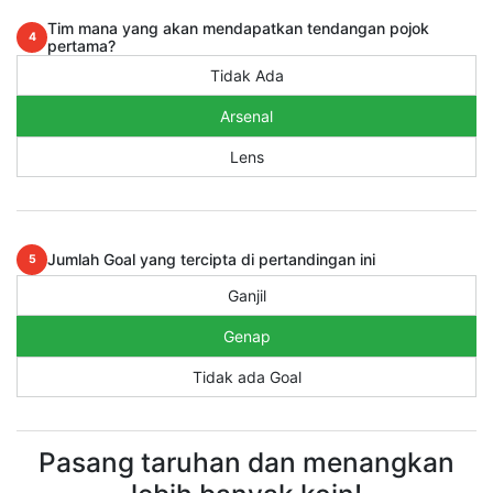
Tim mana yang akan mendapatkan tendangan pojok
4
pertama?
Tidak Ada
Arsenal
Lens
Jumlah Goal yang tercipta di pertandingan ini
5
Ganjil
Genap
Tidak ada Goal
Pasang taruhan dan menangkan