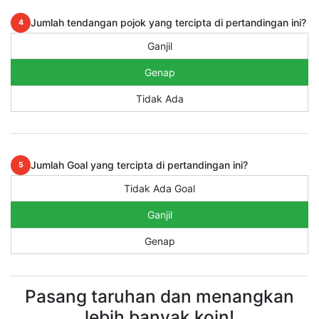
Jumlah tendangan pojok yang tercipta di pertandingan ini?
4
Ganjil
Genap
Tidak Ada
Jumlah Goal yang tercipta di pertandingan ini?
5
Tidak Ada Goal
Ganjil
Genap
Pasang taruhan dan menangkan
lebih banyak koin!