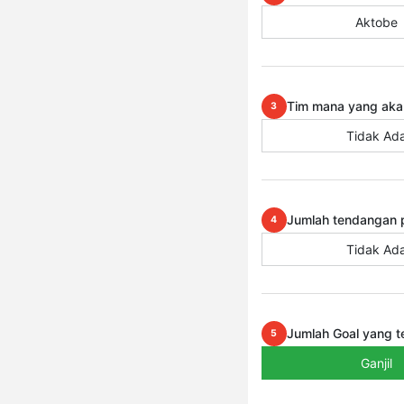
Aktobe
Tim mana yang aka
3
Tidak Ad
Jumlah tendangan po
4
Tidak Ad
Jumlah Goal yang te
5
Ganjil