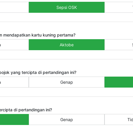
Sepsi OSK
n mendapatkan kartu kuning pertama?
a
Aktobe
jok yang tercipta di pertandingan ini?
a
Genap
rcipta di pertandingan ini?
Genap
Ti