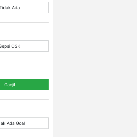
Tidak Ada
Sepsi OSK
Ganjil
dak Ada Goal