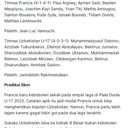
Timnas Prancis (4-1-4-1): Paul Argney; Aymen Sadi, Bastien
Meupiyou, Joachim Kayi Sanda, Yvan Titi; Mathis Amougou;
Saimon Bouabre, Fode Sylla, Ismael Bouneb, Tidiam Gomis;
Mathias Lambourde.
Pelatih: Jean Luc Vannuchi.
Timnas Uzbekistan U-17 (4-2-3-1): Muhammadyusuf Sobirov;
Azizbek Tulkunbekov, Dilshod Abdullayev, Bekhruz Jumatov,
Sherzodbek Abdulboriev; Ozodbek Uktamov, Mukhammedali
Reimov; Lazizbek Mirzaev, Ollobergan Karimov, Behruz
Shukurullaev; Amirbek Saidov.
Pelatih: Jamoliddin Rakhmatullaev.
Prediksi Skor
Prancis baru kebobolan sekali pada empat laga di Piala Dunia
U-17 2023. Catatan apik itu jadi modal Prancis untuk bisa
menghentikan kejutan Uzbekistan. Namun, Prancis perlu lebih
tajam karena gagal bikin gol pada dua laga terakhir.
Sukses Uzbekistan lolos ke babak 8 Besar bukan kebetulan.