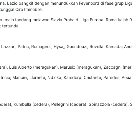
ogna, Lazio bangkit dengan menundukkan Feyenoord di fase grup Lig
tunggal Ciro Immobile.
ru main tandang melawan Slavia Praha di Liga Europa. Roma kalah 0
t tertunda.
; Lazzari, Patric, Romagnoli, Hysaj; Guendouzi, Rovella, Kamada; And
era), Luis Alberto (meragukan), Marusic (meragukan), Zaccagni (me
ricio; Mancini, Llorente, Ndicka; Karsdorp, Cristante, Paredes, Aoua
dera), Kumbulla (cedera), Pellegrini (cedera), Spinazzola (cedera), 