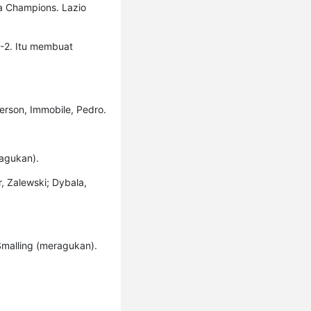
a Champions. Lazio
-2. Itu membuat
erson, Immobile, Pedro.
ragukan).
r, Zalewski; Dybala,
Smalling (meragukan).